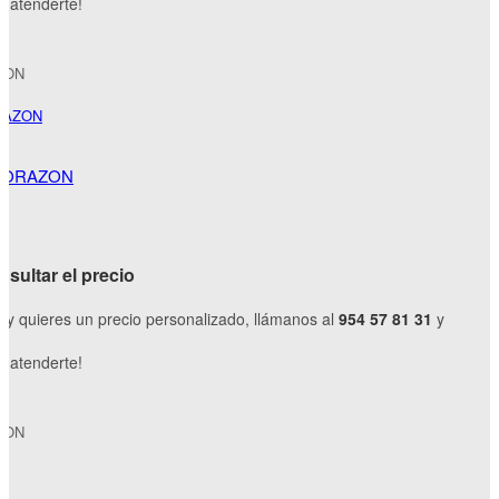
 atenderte!
ZON
 CORAZON
sultar el precio
o y quieres un precio personalizado, llámanos al
954 57 81 31
y
 atenderte!
ZON