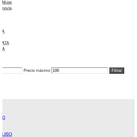
e Mujer
e novia
TA
LATA
TA
Precio máximo
Filtrar
 LISO