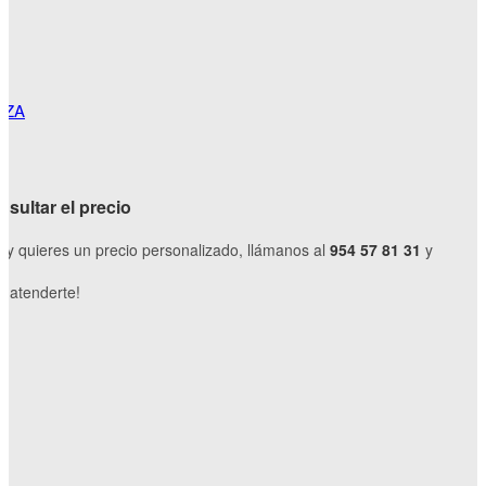
IZA
sultar el precio
o y quieres un precio personalizado, llámanos al
954 57 81 31
y
 atenderte!
S