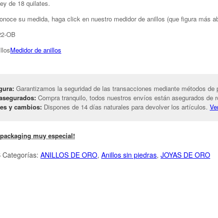
ley de 18 quilates.
conoce su medida, haga click en nuestro medidor de anillos (que figura más a
522-OB
Medidor de anillos
gura:
Garantizamos la seguridad de las transacciones mediante métodos de p
asegurados:
Compra tranquilo, todos nuestros envíos están asegurados de ro
es y cambios:
Dispones de 14 días naturales para devolver los artículos.
Ve
 packaging muy especial!
B
Categorías:
ANILLOS DE ORO
,
Anillos sin piedras
,
JOYAS DE ORO